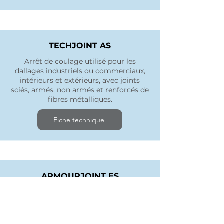
TECHJOINT AS
Arrêt de coulage utilisé pour les
dallages industriels ou commerciaux,
intérieurs et extérieurs, avec joints
sciés, armés, non armés et renforcés de
fibres métalliques.
Fiche technique
ARMOURJOINT ES
Système de joint de protection des
bords de dalles, de transfert de charge
et de coffrage convenant aux sols
industriels en béton fortement