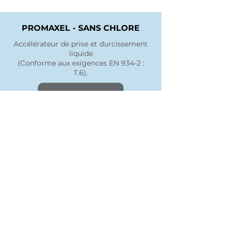
PROMAXEL - SANS CHLORE
Accélérateur de prise et durcissement
liquide
(Conforme aux exigences EN 934-2 :
T.6).
Fiche technique
PROMAXEL - VERSION POUDRE
(CHLORE)
Accélérateur de prise et durcissement
en poudre
(Conforme aux exigences EN 934-2 :
T.6).